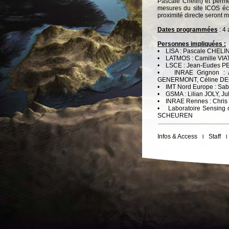
Pascale Chelin) et perm
mesures du site ICOS éc
proximité directe seront m
Dates programmées
: 4
Personnes impliquées :
• LISA : Pascale CHELI
• LATMOS : Camille VI
• LSCE : Jean-Eudes PE
• INRAE Grignon : Al
GENERMONT, Céline D
• IMT Nord Europe : Sa
• GSMA : Lilian JOLY, J
• INRAE Rennes : Chri
• Laboratoire Sensing o
SCHEUREN
Infos & Access
Staff