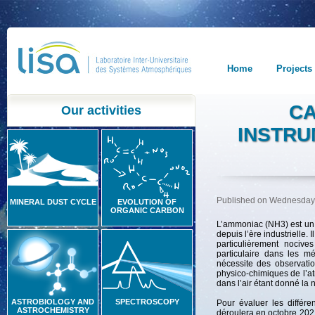
Home
Projects
CA
Our activities
INSTRU
Published on Wednesday
MINERAL DUST CYCLE
EVOLUTION OF
ORGANIC CARBON
L’ammoniac (NH3) est un g
depuis l’ère industrielle.
particulièrement nociv
particulaire dans les m
nécessite des observati
physico-chimiques de l’at
dans l’air étant donné la n
ASTROBIOLOGY AND
SPECTROSCOPY
Pour évaluer les différ
ASTROCHEMISTRY
déroulera en octobre 2021