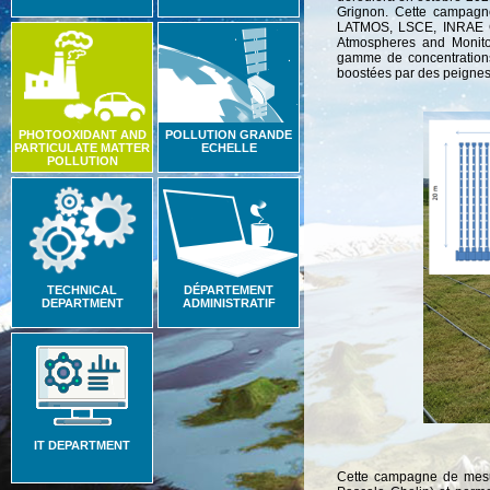
Grignon. Cette campagne
LATMOS, LSCE, INRAE Gr
Atmospheres and Monitor
gamme de concentrations
boostées par des peignes
PHOTOOXIDANT AND
POLLUTION GRANDE
PARTICULATE MATTER
ECHELLE
POLLUTION
TECHNICAL
DÉPARTEMENT
DEPARTMENT
ADMINISTRATIF
IT DEPARTMENT
Cette campagne de mesur