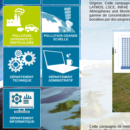
Grignon. Cette campagne
LATMOS, LSCE, INRAE Gr
Atmospheres and Monitor
gamme de concentrations
boostées par des peignes
POLLUTION
POLLUTION GRANDE
OXYDANTE ET
ECHELLE
PARTICULAIRE
DÉPARTEMENT
DÉPARTEMENT
TECHNIQUE
ADMINISTRATIF
DÉPARTEMENT
INFORMATIQUE
Cette campagne de mesur