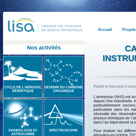
Accueil
Projets
CA
Nos activités
INSTRU
Publié le mercredi 3 nov
CYCLE DE L'AÉROSOL
DEVENIR DU CARBONE
DÉSERTIQUE
ORGANIQUE
L’ammoniac (NH3) est un g
depuis l’ère industrielle.
particulièrement nociv
particulaire dans les m
nécessite des observati
physico-chimiques de l’at
dans l’air étant donné la n
EXOBIOLOGIE ET
SPECTROSCOPIE
Pour évaluer les différ
ASTROCHIMIE
déroulera en octobre 2021