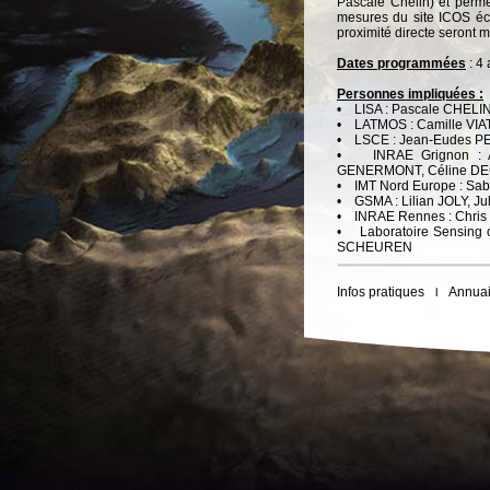
Pascale Chelin) et perm
mesures du site ICOS éc
proximité directe seront m
Dates programmées
: 4
Personnes impliquées :
• LISA : Pascale CHELI
• LATMOS : Camille VI
• LSCE : Jean-Eudes PE
• INRAE Grignon : Al
GENERMONT, Céline D
• IMT Nord Europe : Sa
• GSMA : Lilian JOLY, J
• INRAE Rennes : Chri
• Laboratoire Sensing o
SCHEUREN
Infos pratiques
Annuai