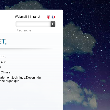
Webmail
|
Intranet
T,
UPEC
 408
0
 Chimie
rtement technique,Devenir du
one organique