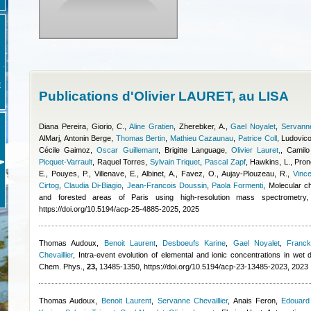
E
Publications d'Olivier LAURET, au LISA
Diana Pereira
,
Giorio, C.
,
Aline Gratien
,
Zherebker, A.
,
Gael Noyalet
,
Servanne
AlMarj
,
Antonin Berge
,
Thomas Bertin
,
Mathieu Cazaunau
,
Patrice Coll
,
Ludovico
Cécile Gaimoz
,
Oscar Guillemant
,
Brigitte Language
,
Olivier Lauret,
,
Camilo
Picquet-Varrault
,
Raquel Torres
,
Sylvain Triquet
,
Pascal Zapf
,
Hawkins, L., Prono
E., Pouyes, P., Villenave, E., Albinet, A., Favez, O., Aujay-Plouzeau, R.
,
Vinc
Cirtog
,
Claudia Di-Biagio
,
Jean-Francois Doussin
,
Paola Formenti
, Molecular c
and forested areas of Paris using high-resolution mass spectrometr
https://doi.org/10.5194/acp-25-4885-2025, 2025
Thomas Audoux
,
Benoit Laurent
,
Desboeufs Karine
,
Gael Noyalet
,
Franc
Chevaillier
, Intra-event evolution of elemental and ionic concentrations in wet
Chem. Phys.,
23,
13485-1350, https://doi.org/10.5194/acp-23-13485-2023, 2023
Thomas Audoux
,
Benoit Laurent
,
Servanne Chevaillier
,
Anais Feron
,
Edouard