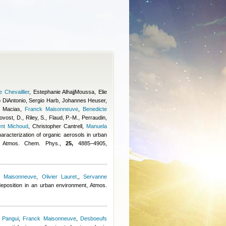
 Chevaillier
,
Estephanie AlhajjMoussa
,
Elie
 DiAntonio
,
Sergio Harb
,
Johannes Heuser
,
 Macias
,
Franck Maisonneuve
,
Benedicte
vost, D., Riley, S., Flaud, P.-M., Perraudin,
ent Michoud
,
Christopher Cantrell
,
Manuela
haracterization of organic aerosols in urban
y, Atmos. Chem. Phys.,
25,
4885–4905,
k Maisonneuve
,
Olivier Lauret,
,
Servanne
 deposition in an urban environment, Atmos.
 Pangui
,
Franck Maisonneuve
,
Desboeufs