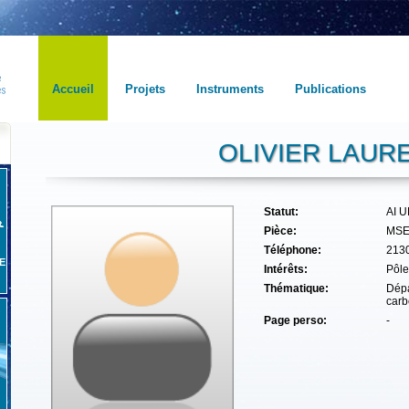
Accueil
Projets
Instruments
Publications
OLIVIER LAURE
Statut:
AI 
Pièce:
MSE
Téléphone:
213
E
Intérêts:
Pôle
Thématique:
Dépa
carb
Page perso:
-