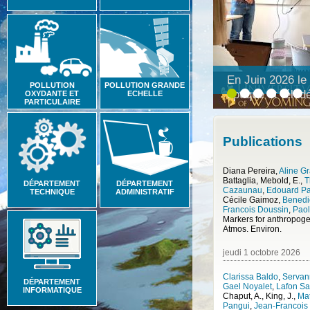
POLLUTION
POLLUTION GRANDE
En Juin 2026 le 
OXYDANTE ET
ECHELLE
PARTICULAIRE
optique et téléd
Publications
Diana Pereira
,
Aline Gr
Battaglia
,
Mebold, E.
,
T
DÉPARTEMENT
DÉPARTEMENT
Cazaunau
,
Edouard P
TECHNIQUE
ADMINISTRATIF
Cécile Gaimoz
,
Benedic
Francois Doussin
,
Paol
Atmos. Environ.
jeudi 1 octobre 2026
Clarissa Baldo
,
Servann
DÉPARTEMENT
Gael Noyalet
,
Lafon S
INFORMATIQUE
Chaput, A., King, J.
,
Ma
Pangui
,
Jean-Francois