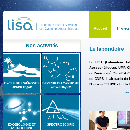
Accueil
Projets
Nos activités
Le laboratoire
Le LISA (Laboratoire Int
Atmosphériques), UMR CN
de l'université Paris-Est Cr
du CNRS. Il fait partie de
CYCLE DE L'AÉROSOL
DEVENIR DU CARBONE
l’Univers EFLUVE et de la 
DÉSERTIQUE
ORGANIQUE
>>
EXOBIOLOGIE ET
SPECTROSCOPIE
ASTROCHIMIE