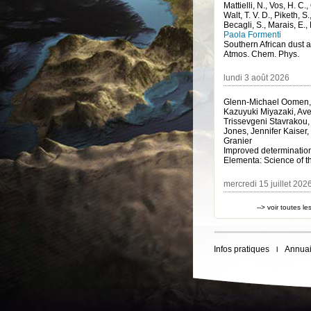
Mattielli, N., Vos, H. C.
Walt, T. V. D., Piketh, S.
Becagli, S., Marais, E.,
Paola Formenti
Atmos. Chem. Phys.
lundi 3 août 2026
Glenn-Michael Oomen, 
Kazuyuki Miyazaki, Avel
Trissevgeni Stavrakou
Jones, Jennifer Kaiser
Granier
Elementa: Science of 
mercredi 15 juillet 202
--> voir toutes l
Infos pratiques
Annuai