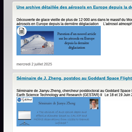
Une archive détaillée des aérosols en Europe depuis la d
Découverte de glace vieille de plus de 12 000 ans dans le massif du Mon
aérosols en Europe depuis la dernière déglaciation L’aérosol atmosphé
mercredi 2 juillet 2025
Séminaire de J. Zheng, postdoc au Goddard Space Flight
Séminaire de Jianyu Zheng, chercheur postdoctoral au Goddard Space F
Earth Science Technology and Research (GESTAR) II Le 18 et 19 Juin 2