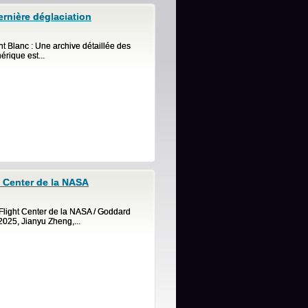
ernière déglaciation
t Blanc : Une archive détaillée des
rique est...
 Center de la NASA
light Center de la NASA / Goddard
025, Jianyu Zheng,...