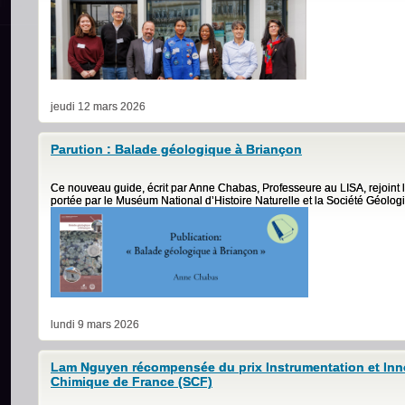
jeudi 12 mars 2026
Parution : Balade géologique à Briançon
Ce nouveau guide, écrit par Anne Chabas, Professeure au LISA, rejoint 
portée par le Muséum National d’Histoire Naturelle et la Société Géolog
lundi 9 mars 2026
Lam Nguyen récompensée du prix Instrumentation et Inno
Chimique de France (SCF)