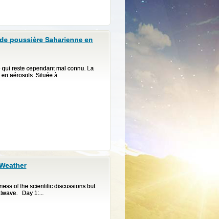
t de poussière Saharienne en
le qui reste cependant mal connu. La
en aérosols. Située à...
 Weather
ss of the scientific discussions but
atwave. Day 1:...