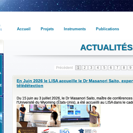
Accueil
Projets
Instruments
Publications
ACTUALITÉS
Précédent
1
2
3
4
5
6
7
8
9
En Juin 2026 le LISA accueille le Dr Masanori Saito, exper
télédétection
E
Du 15 juin au 3 juillet 2026, le Dr Masanori Saito, maître de conférence
l'Université du Wyoming (États-Unis), a été accueilli au LISA dans le cadre