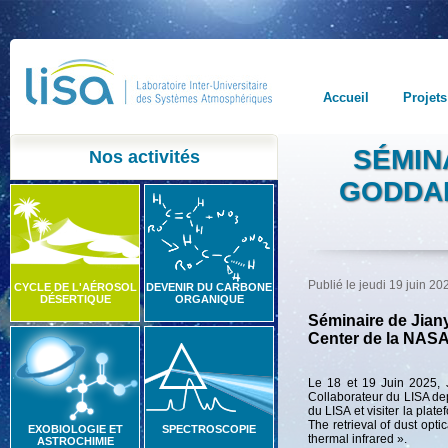
Accueil
Projets
SÉMIN
Nos activités
GODDAR
Publié le jeudi 19 juin 20
CYCLE DE L'AÉROSOL
DEVENIR DU CARBONE
DÉSERTIQUE
ORGANIQUE
Séminaire de Jian
Center de la NASA
Le 18 et 19 Juin 2025, 
Collaborateur du LISA dep
du LISA et visiter la pla
The retrieval of dust opt
EXOBIOLOGIE ET
SPECTROSCOPIE
thermal infrared ».
ASTROCHIMIE