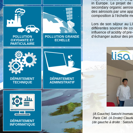
in Europe. Le projet de 
secondary organic aeroso
des aérosols par une appr
composition à l’échelle m
Lors de son séjour au LI
différentes sources de com
influence of acidity of pr
d’échanger autour des proj
POLLUTION
POLLUTION GRANDE
OXYDANTE ET
ECHELLE
PARTICULAIRE
DÉPARTEMENT
DÉPARTEMENT
TECHNIQUE
ADMINISTRATIF
(A Gauche) Satoshi Inomata p
Paris Cité. (A Droite) Clau
DÉPARTEMENT
(de gauche à droite : Satoshi
INFORMATIQUE