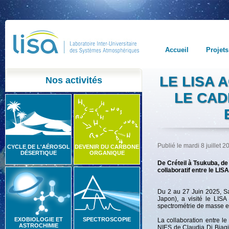
Accueil
Projets
LE LISA 
Nos activités
LE CAD
Publié le mardi 8 juillet 
CYCLE DE L'AÉROSOL
DEVENIR DU CARBONE
DÉSERTIQUE
ORGANIQUE
De Créteil à Tsukuba, de 
collaboratif entre le LISA
Du 2 au 27 Juin 2025, Sa
Japon), a visité le LISA
spectrométrie de masse e
EXOBIOLOGIE ET
SPECTROSCOPIE
La collaboration entre l
ASTROCHIMIE
NIES de Claudia Di Biagi