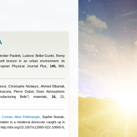
A
rdier-Paoletti, Ludovic Bellot-Gurlet, Remy
bell bronze in an urban environment: its
European Physical Journal Plus,
140,
969,
resor, Christophe Niclaeys, Ahmed Elbartali,
razuna, Pierre Dubot
, Does Atmospheric
acturing Bells?, materials,
16,
21,
a Coman
,
Aline Petitmangin
,
Sophie Nowak,
rmation in a medieval dovecote caught up in
http://doi.org/10.1007/s12665-022-10665-6,