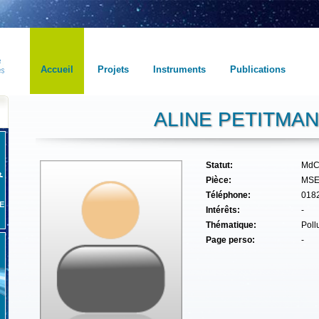
Accueil
Projets
Instruments
Publications
ALINE PETITMAN
Statut:
MdC
Pièce:
MSE
Téléphone:
018
E
Intérêts:
-
Thématique:
Poll
Page perso:
-