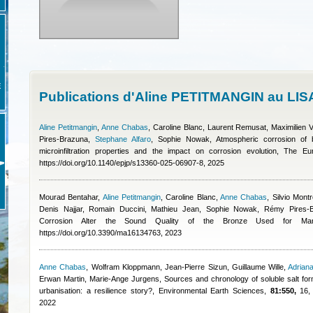
E
Publications d'Aline PETITMANGIN au LIS
Aline Petitmangin
,
Anne Chabas
,
Caroline Blanc
,
Laurent Remusat, Maximilien Ve
Pires-Brazuna
,
Stephane Alfaro
,
Sophie Nowak
, Atmospheric corrosion of 
microinfiltration properties and the impact on corrosion evolution, The 
https://doi.org/10.1140/epjp/s13360-025-06907-8, 2025
Mourad Bentahar
,
Aline Petitmangin
,
Caroline Blanc
,
Anne Chabas
,
Silvio Mont
Denis Najjar, Romain Duccini, Mathieu Jean, Sophie Nowak, Rémy Pires-B
Corrosion Alter the Sound Quality of the Bronze Used for Manuf
https://doi.org/10.3390/ma16134763, 2023
Anne Chabas
,
Wolfram Kloppmann, Jean‑Pierre Sizun, Guillaume Wille
,
Adrian
Erwan Martin, Marie‑Ange Jurgens
, Sources and chronology of soluble salt fo
urbanisation: a resilience story?, Environmental Earth Sciences,
81:550,
16, 
2022