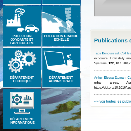
POLLUTION
POLLUTION GRANDE
Publications
OXYDANTE ET
ECHELLE
PARTICULAIRE
Taos Benoussaid
,
Coll Is
exposure: How daily mobi
Systems,
122,
10.1016/j.
DÉPARTEMENT
DÉPARTEMENT
Arthur Elessa Etuman
,
Co
TECHNIQUE
ADMINISTRATIF
urban areas: App
https://doi.org/10.1016/j
--> voir toutes les publ
DÉPARTEMENT
INFORMATIQUE