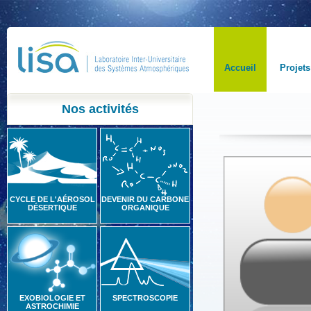
Accueil
Projets
Nos activités
CYCLE DE L'AÉROSOL
DEVENIR DU CARBONE
DÉSERTIQUE
ORGANIQUE
EXOBIOLOGIE ET
SPECTROSCOPIE
ASTROCHIMIE