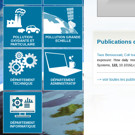
POLLUTION
POLLUTION GRANDE
Publications
OXYDANTE ET
ECHELLE
PARTICULAIRE
Taos Benoussaid
,
Coll Is
exposure: How daily mobi
Systems,
122,
10.1016/j.
--> voir toutes les publ
DÉPARTEMENT
DÉPARTEMENT
TECHNIQUE
ADMINISTRATIF
DÉPARTEMENT
INFORMATIQUE