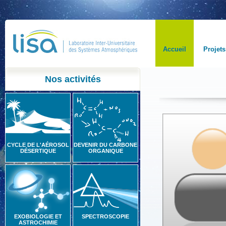
Accueil
Projets
Nos activités
CYCLE DE L'AÉROSOL
DEVENIR DU CARBONE
DÉSERTIQUE
ORGANIQUE
EXOBIOLOGIE ET
SPECTROSCOPIE
ASTROCHIMIE