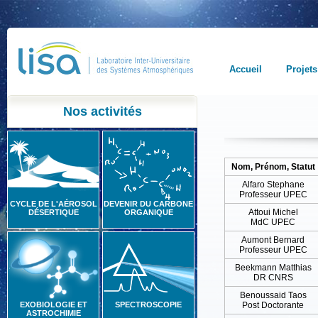
Accueil
Projets
Nos activités
Nom, Prénom, Statut
Alfaro Stephane
Professeur UPEC
CYCLE DE L'AÉROSOL
DEVENIR DU CARBONE
Attoui Michel
DÉSERTIQUE
ORGANIQUE
MdC UPEC
Aumont Bernard
Professeur UPEC
Beekmann Matthias
DR CNRS
Benoussaid Taos
EXOBIOLOGIE ET
SPECTROSCOPIE
Post Doctorante
ASTROCHIMIE