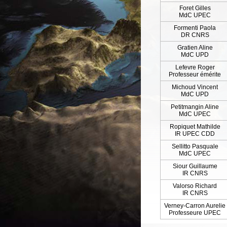
Foret Gilles
MdC UPEC
Formenti Paola
DR CNRS
Gratien Aline
MdC UPD
Lefevre Roger
Professeur émérite
Michoud Vincent
MdC UPD
Petitmangin Aline
MdC UPEC
Ropiquet Mathilde
IR UPEC CDD
Sellitto Pasquale
MdC UPEC
Siour Guillaume
IR CNRS
Valorso Richard
IR CNRS
Verney-Carron Aurelie
Professeure UPEC