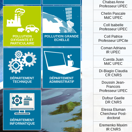
Chabas Anne
Professeur UPEC
Chelin Pascale
MdC UPEC
Coll Isabelle
Professeur UPEC
POLLUTION
POLLUTION GRANDE
Coll Patrice
OXYDANTE ET
ECHELLE
Professeur UPCite
PARTICULAIRE
Coman Adriana
IR UPEC
Cuesta Juan
MdC UPEC
Di-Biagio Claudia
CR CNRS
DÉPARTEMENT
DÉPARTEMENT
TECHNIQUE
ADMINISTRATIF
Doussin Jean-
Francois
Professeur UPEC
Dufour Gaelle
DR CNRS
Elessa Etuman
Chercheur Post-
doctorat
DÉPARTEMENT
INFORMATIQUE
Eremenko Maxim
IR CNRS