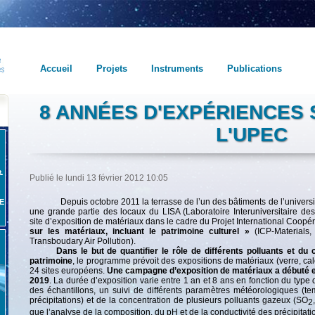
Accueil
Projets
Instruments
Publications
8 ANNÉES D'EXPÉRIENCES S
L'UPEC
Publié le lundi 13 février 2012 10:05
Depuis octobre 2011 la terrasse de l’un des bâtiments de l’universit
E
une grande partie des locaux du LISA (Laboratoire Interuniversitaire d
site d’exposition de matériaux dans le cadre du Projet International Coopér
sur les matériaux, incluant le patrimoine culturel »
(ICP-Materials
Transboudary Air Pollution).
Dans le but de quantifier le rôle de différents polluants et du 
patrimoine
, le programme prévoit des expositions de matériaux (verre, calc
24 sites européens.
Une campagne d’exposition de matériaux a débuté e
2019
. La durée d’exposition varie entre 1 an et 8 ans en fonction du type 
des échantillons, un suivi de différents paramètres météorologiques (te
précipitations) et de la concentration de plusieurs polluants gazeux (SO
2
que l’analyse de la composition, du pH et de la conductivité des précipitatio