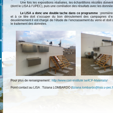
Une fois les expositions réalisées, les échantillons récoltés doiven
(dont le LISA à l’UPEC), puis une corrélation des résultats avec les donné
Le LISA a donc une double tache dans ce programme
: première
et à ce titre doit s’occuper du bon déroulement des campagnes d’ex
deuxièmement il est chargé de l’étude de l’encrassement du verre et doit 
le traitement des données.
E
Pour plus de renseignement :
http://www.corr-institute.se/ICP-Materials/
Point contact au LISA : Tiziana LOMBARDO (
tiziana.lombardo@lisa.u-pec.f