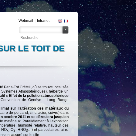
Webmail
|
Intranet
UR LE TOIT DE
é Paris-Est Créteil, où se trouve localisée
es Systèmes Atmosphériques), héberge un
atif
« Effet de la pollution atmosphérique
, Convention de Genève - Long Range
climat sur l’altération des matériaux du
aire de portland, zinc, acier, cuivre) dans
n octobre 2011 et se déroulera jusqu’en
de matériaux. Parallèlement à l’exposition
mpérature, humidité relative, hauteur des
, NO
, O
, HNO
…) et particulaires, ainsi
x
3
3
ns est assuré sur le site.