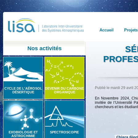
Accueil
Projets
SÉ
Nos activités
PROFES
Publié le mardi 29 avril 
CYCLE DE L'AÉROSOL
DEVENIR DU CARBONE
DÉSERTIQUE
ORGANIQUE
En Novembre 2024, Chiar
invitée de l’Université P
chercheurs et les étudian
EXOBIOLOGIE ET
SPECTROSCOPIE
ASTROCHIMIE