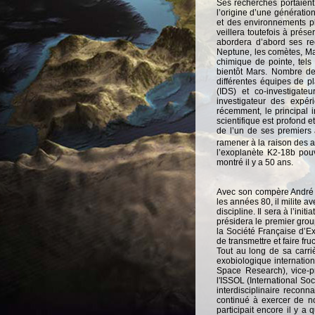
Ses recherches portaient s
l’origine d’une génératio
et des environnements pl
veillera toutefois à prése
abordera d’abord ses rec
Neptune, les comètes, Mar
chimique de pointe, tels
bientôt Mars. Nombre de
différentes équipes de pl
(IDS) et co-investigat
investigateur des exp
récemment, le principal 
scientifique est profond et
de l’un de ses premiers
ramener à la raison des a
l’exoplanète K2-18b pouva
montré il y a 50 ans.
Avec son compère André B
les années 80, il milite 
discipline. Il sera à l’ini
présidera le premier grou
la Société Française d’Ex
de transmettre et faire fruc
Tout au long de sa carriè
exobiologique internatio
Space Research), vice-p
l'ISSOL (International Soc
interdisciplinaire reconn
continué à exercer de nom
participait encore il y 