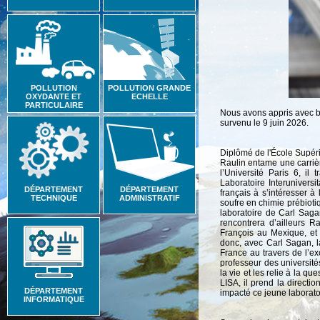
POLLUTION
POLLUTION GRANDE
OXYDANTE ET
ECHELLE
PARTICULAIRE
Nous avons appris avec be
survenu le 9 juin 2026.
Diplômé de l'École Supéri
Raulin entame une carrièr
l’Université Paris 6, il
Laboratoire Interunivers
DÉPARTEMENT
DÉPARTEMENT
français à s’intéresser à 
TECHNIQUE
ADMINISTRATIF
soufre en chimie prébioti
laboratoire de Carl Saga
rencontrera d’ailleurs 
François au Mexique, et
donc, avec Carl Sagan, l
France au travers de l’ex
professeur des université
la vie et les relie à la q
LISA, il prend la directi
DÉPARTEMENT
impacté ce jeune laboratoi
INFORMATIQUE