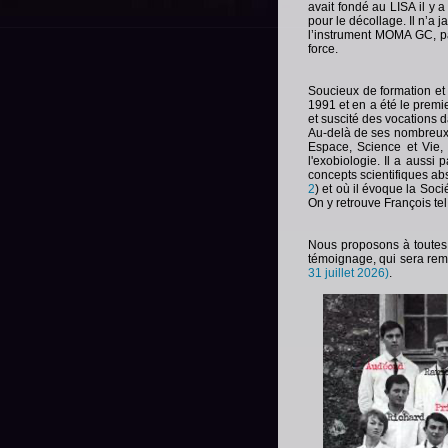
avait fondé au LISA il y
pour le décollage. Il n’a j
l’instrument MOMA GC, pa
force.
Soucieux de formation et 
1991 et en a été le premi
et suscité des vocations 
Au-delà de ses nombreux ar
Espace, Science et Vie,
l'exobiologie. Il a aussi
concepts scientifiques abs
2
) et où il évoque la Soc
On y retrouve François te
Nous proposons à toutes 
témoignage, qui sera remi
31 juillet 2026)
.