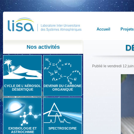
Accueil
Projets
D
Nos activités
Publié le vendredi 12 jui
CYCLE DE L'AÉROSOL
DEVENIR DU CARBONE
DÉSERTIQUE
ORGANIQUE
EXOBIOLOGIE ET
SPECTROSCOPIE
ASTROCHIMIE