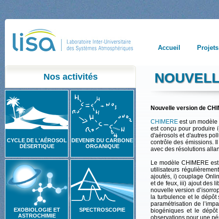
Accueil
Projets
NOUVELL
Nos activités
Nouvelle version de CH
CHIMERE
est un modèle 
est conçu pour produire i
d'aérosols et d'autres pol
CYCLE DE L'AÉROSOL
DEVENIR DU CARBONE
contrôle des émissions. Il
DÉSERTIQUE
ORGANIQUE
avec des résolutions alla
Le modèle
CHIMERE
est
utilisateurs régulièreme
ajoutés, i) couplage Onl
et de feux, iii) ajout des 
nouvelle version d’isorro
la turbulence et le dépôt
paramétrisation de l’impa
EXOBIOLOGIE ET
SPECTROSCOPIE
biogéniques et le dépôt 
ASTROCHIMIE
observations pour une pé